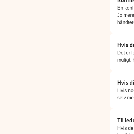
En konfl
Jo mere
håndtere
Hvis du
Det er l
muligt. 
Hvis di
Hvis nog
selv me
Til le
Hvis der