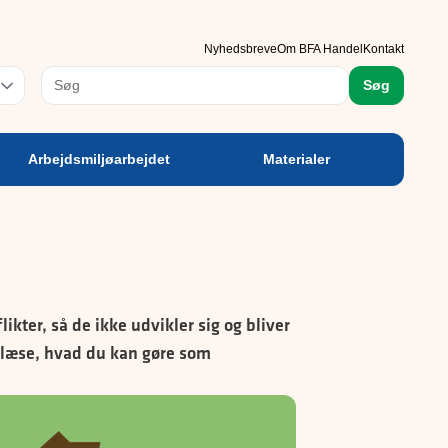
rbejdsmiljøarbejdet
Materialer
Nyhedsbreve
Om BFA Handel
Kontakt
rog
Søg
Arbejdsmiljøarbejdet
Materialer
kter, så de ikke udvikler sig og bliver
g læse, hvad du kan gøre som