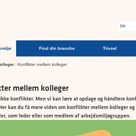
Psykisk
Find din
Trivsel
A
arbejdsmiljø
branche
Vælg sp
smiljø
Find din branche
Trivsel
olleger
Konflikter mellem kolleger
kter mellem kolleger
ikke konflikter. Men vi kan lære at opdage og håndtere konfli
 Her kan du få mere viden om konflikter mellem kolleger o
er, som leder eller som medlem af arbejdsmiljøgruppen.