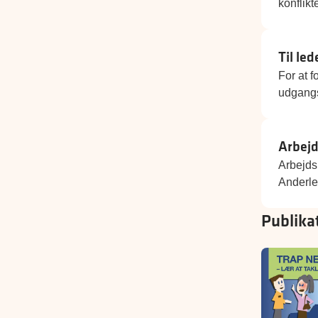
konflikt
Til le
For at f
udgangsp
Arbejd
Arbejdsm
Anderled
Publika