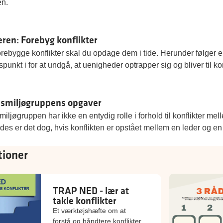
en.
deren: Forebyg konflikter
orebygge konflikter skal du opdage dem i tide. Herunder følger e
unkt i for at undgå, at uenigheder optrapper sig og bliver til kon
smiljøgruppens opgaver
iljøgruppen har ikke en entydig rolle i forhold til konflikter me
es er det dog, hvis konflikten er opstået mellem en leder og en 
tioner
TRAP NED - lær at
takle konflikter
Et værktøjshæfte om at
forstå og håndtere konflikter