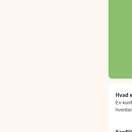
Hvad e
En konfl
hvordan 
Konfli