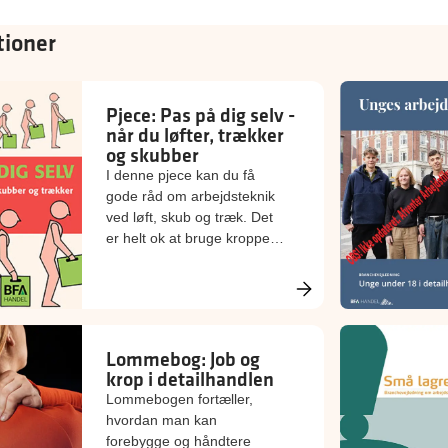
tioner
Pjece: Pas på dig selv -
når du løfter, trækker
og skubber
I denne pjece kan du få
gode råd om arbejdsteknik
ved løft, skub og træk. Det
er helt ok at bruge kroppen,
men du skal bruge den
rigtigt, og det tager ikke
længere tid.
Lommebog: Job og
krop i detailhandlen
Lommebogen fortæller,
hvordan man kan
forebygge og håndtere