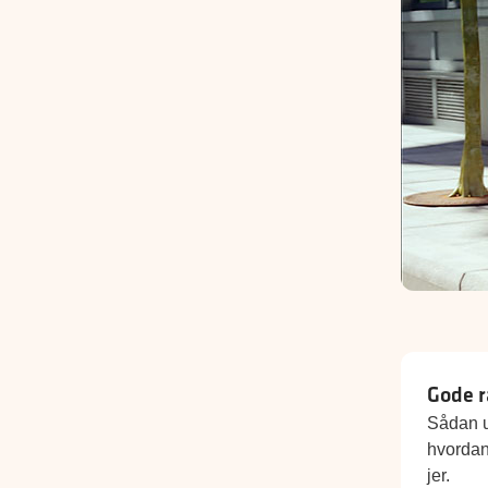
Gode r
Sådan u
hvordan
jer.