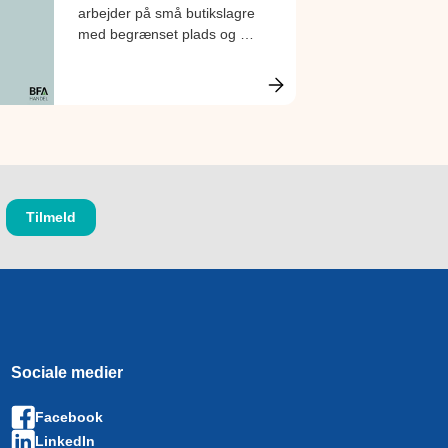
arbejder på små butikslagre
med begrænset plads og få
tekniske hjælpemidler. Få
inspiration og ideer til,
hvordan de små lagre bliver
indrettet bedst muligt, så de
lever op til reglerne om et
godt arbejdsmiljø.
Sociale medier
Facebook
LinkedIn