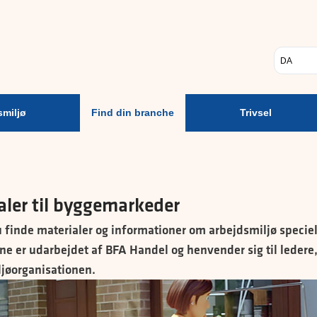
Psykisk
Find din
Trivsel
A
arbejdsmiljø
branche
Vælg sp
smiljø
Find din branche
Trivsel
aler til byggemarkeder
 finde materialer og informationer om arbejdsmiljø specie
ne er udarbejdet af BFA Handel og henvender sig til leder
jøorganisationen.