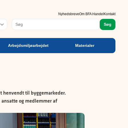
rbejdsmiljøarbejdet
Materialer
Nyhedsbreve
Om BFA Handel
Kontakt
rog
Søg
Arbejdsmiljøarbejdet
Materialer
lt henvendt til byggemarkeder.
e, ansatte og medlemmer af