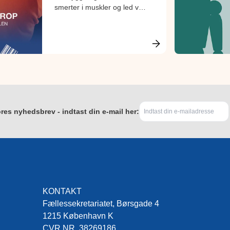
smerter i muskler og led via
en fælles indsats på
arbejdspladsen. Bogen er
specielt rettet mod ansatte
med detailhandlen.
res nyhedsbrev - indtast din e-mail her:
KONTAKT
Fællessekretariatet, Børsgade 4
1215 København K
CVR.NR. 38269186