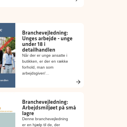
Branchevejledning:
Unges arbejde - unge
under 18 i
detailhandlen
Når der er unge ansatte i
butikken, er der en række
forhold, man som
arbejdsgiver/
arbejdsmiljøorganisation
skal være særligt
opmærksom på. Læs om
opgaverne her.
Branchevejledning:
Arbejdsmiljøet på små
lagre
Denne branchevejledning
er en hjælp til de, der