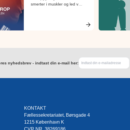
smerter i muskler og led via
en fælles indsats på
arbejdspladsen. Bogen er
specielt rettet mod ansatte
med detailhandlen.
res nyhedsbrev - indtast din e-mail her:
KONTAKT
Fællessekretariatet, Børsgade 4
1215 København K
CVR.NR. 38269186