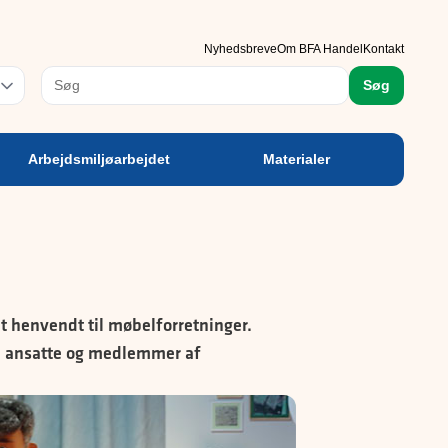
rbejdsmiljøarbejdet
Materialer
Nyhedsbreve
Om BFA Handel
Kontakt
rog
Søg
Arbejdsmiljøarbejdet
Materialer
t henvendt til møbelforretninger.
e, ansatte og medlemmer af