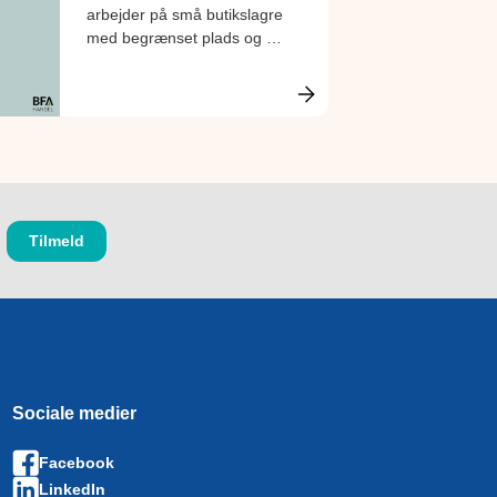
arbejder på små butikslagre
med begrænset plads og få
tekniske hjælpemidler. Få
inspiration og ideer til,
hvordan de små lagre bliver
indrettet bedst muligt, så de
lever op til reglerne om et
godt arbejdsmiljø.
Sociale medier
Facebook
LinkedIn