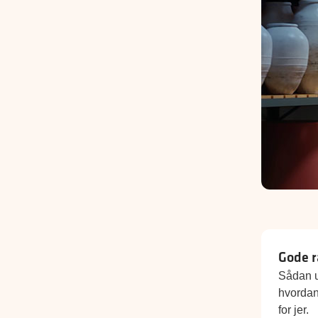
Gode r
Sådan u
hvordan
for jer.