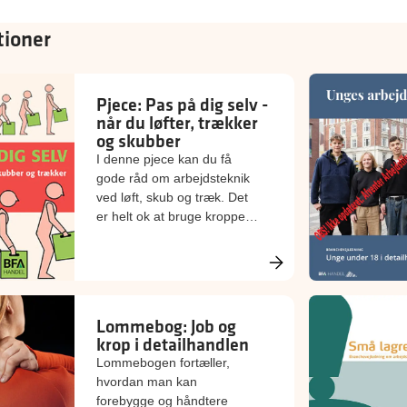
tioner
Pjece: Pas på dig selv -
når du løfter, trækker
og skubber
I denne pjece kan du få
gode råd om arbejdsteknik
ved løft, skub og træk. Det
er helt ok at bruge kroppen,
men du skal bruge den
rigtigt, og det tager ikke
længere tid.
Lommebog: Job og
krop i detailhandlen
Lommebogen fortæller,
hvordan man kan
forebygge og håndtere