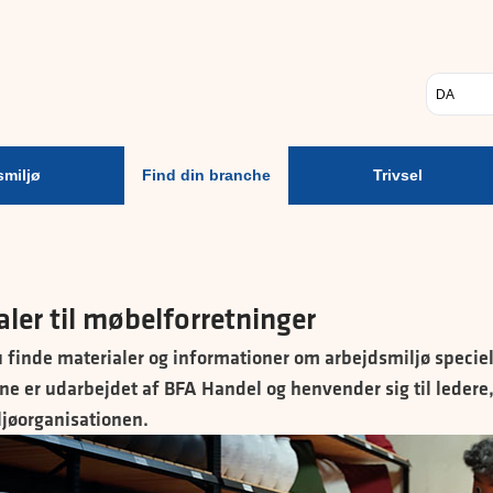
Psykisk
Find din
Trivsel
A
arbejdsmiljø
branche
Vælg sp
smiljø
Find din branche
Trivsel
aler til møbelforretninger
 finde materialer og informationer om arbejdsmiljø speciel
ne er udarbejdet af BFA Handel og henvender sig til leder
jøorganisationen.