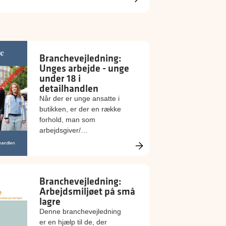
Branchevejledning:
Unges arbejde - unge
under 18 i
detailhandlen
Når der er unge ansatte i
butikken, er der en række
forhold, man som
arbejdsgiver/
arbejdsmiljøorganisation
skal være særligt
opmærksom på. Læs om
opgaverne her.
Branchevejledning:
Arbejdsmiljøet på små
lagre
Denne branchevejledning
er en hjælp til de, der