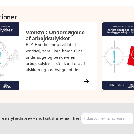
tioner
Værktøj: Undersøgelse
af arbejdsulykker
BFA Handel har udviklet et
værktøj, som I kan bruge til at
undersøge og beskrive en
arbejdsulykke - så I kan lære af
ulykken og forebygge, at den
sker igen. Værktøjet samler
også de oplysninger, I skal
bruge, når I skal anmelde
ulykken.
res nyhedsbrev - indtast din e-mail her: