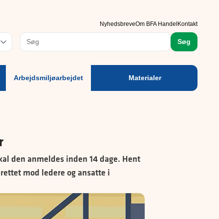
rbejdsmiljøarbejdet
Materialer
Nyhedsbreve
Om BFA Handel
Kontakt
rog
Søg
Arbejdsmiljøarbejdet
Materialer
r
skal den anmeldes inden 14 dage. Hent
rettet mod ledere og ansatte i