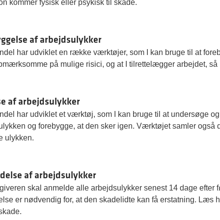
n kommer fysisk eller psykisk til skade.
ggelse af arbejdsulykker
el har udviklet en række værktøjer, som I kan bruge til at foreby
opmærksomme på mulige risici, og at I tilrettelægger arbejdet, s
e af arbejdsulykker
del har udviklet et værktøj, som I kan bruge til at undersøge og
ulykken og forebygge, at den sker igen. Værktøjet samler også de
 ulykken.
else af arbejdsulykker
giveren skal anmelde alle arbejdsulykker senest 14 dage efter f
lse er nødvendig for, at den skadelidte kan få erstatning. Læs 
skade.