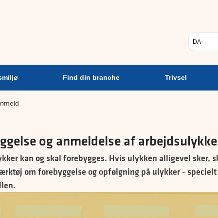
Psykisk
Find din
Trivsel
A
arbejdsmiljø
branche
Vælg sp
smiljø
Find din branche
Trivsel
anmeld
ggelse og anmeldelse af arbejdsulykke
kker kan og skal forebygges. Hvis ulykken alligevel sker, 
ærktøj om forebyggelse og opfølgning på ulykker - specielt 
len.