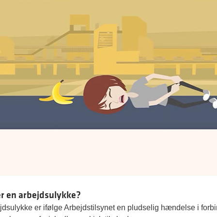
r en arbejdsulykke?
dsulykke er ifølge Arbejdstilsynet en pludselig hændelse i forbin