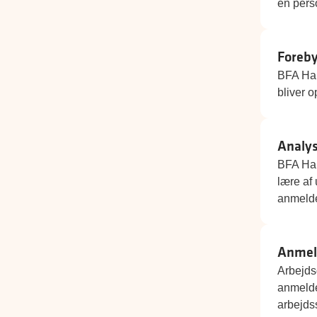
en perso
Foreby
BFA Hand
bliver 
Analys
BFA Han
lære af 
anmelde
Anmeld
Arbejds
anmelde
arbejds