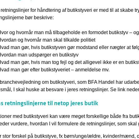
retningslinjer for håndtering af butikstyveri er med til at skabe t
ngslinjerne bør beskrive:
vor og hvornår man må tilbageholde en formodet butikstyv – o
vordan og hvornår man skal tilkalde politiet
vad man gør, hvis butikstyven gør modstand eller nægter at fø
vordan man udspørger en butikstyv
vad man gør, hvis man tog fejl og det alligevel ikke er en butiks
vad man gør efter butikstyveriet – anmeldelse mv.
 branchevejledning om butikstyveri, som BFA Handel har udarbejdet
smål, I skal huske at besvare i jeres retningslinjer. Se link neder
s retningslinjerne til netop jeres butik
tioner med butikstyveri kan være meget forskellige både fra butik 
eder vurdere, hvordan I vil formulere de retningslinjer, som skal 
r stor forskel på butikstyve, fx børn/unge/ældre, kvinder/mænd, o