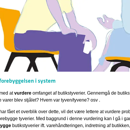
forebyggelsen i system
 med at
vurdere
omfanget af butikstyverier. Gennemgå de butiksty
e varer blev stjålet? Hvem var tyven/tyvene? osv .
 har fået et overblik over dette, vil det være lettere at vurdere 
orebygge tyverier. Med baggrund i denne vurdering kan I gå i gan
bygge
butikstyverier ift. varehåndteringen, indretning af butikken