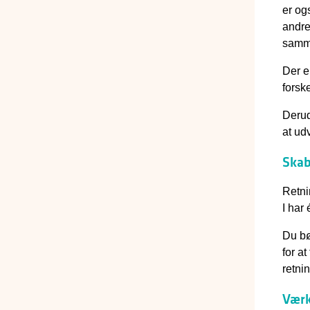
er og
andre
samm
Der e
forsk
Derud
at ud
Skab
Retni
I har 
Du bø
for a
retnin
Værk