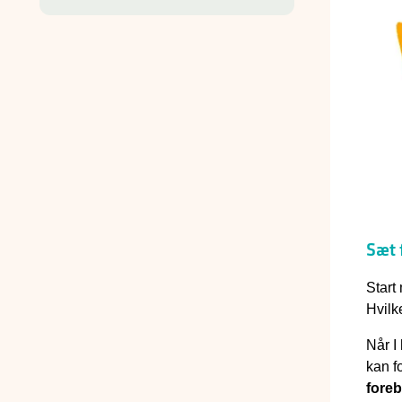
Sæt 
Start
Hvilk
Når I
kan f
fore