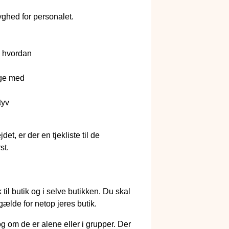
ryghed for personalet.
g hvordan
lge med
tyv
, er der en tjekliste til de
st.
til butik og i selve butikken. Du skal
gælde for netop jeres butik.
g om de er alene eller i grupper. Der