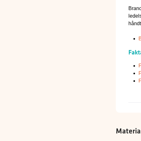
Branc
ledel
håndt
B
Fakt
F
F
F
Materia