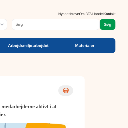
rbejdsmiljøarbejdet
Materialer
Nyhedsbreve
Om BFA Handel
Kontakt
rog
Søg
Arbejdsmiljøarbejdet
Materialer
 medarbejderne aktivt i at
er.