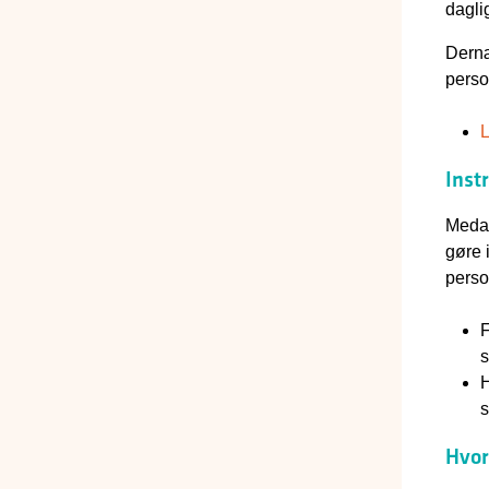
dagl
Dernæ
perso
L
Inst
Medar
gøre 
perso
F
s
H
s
Hvor