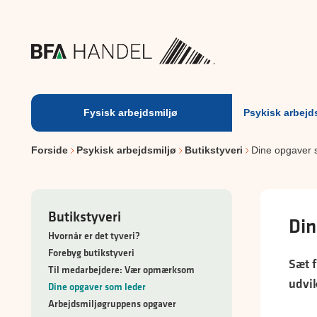
Fysisk
arbejdsmiljø
Fysisk arbejdsmiljø
Psykisk arbejd
Forside
Psykisk arbejdsmiljø
Butikstyveri
Dine opgaver 
Butikstyveri
Din
Hvornår er det tyveri?
Forebyg butikstyveri
Sæt f
Til medarbejdere: Vær opmærksom
udvi
Dine opgaver som leder
Arbejdsmiljøgruppens opgaver