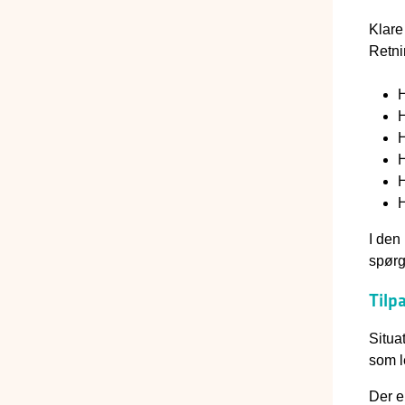
Klare 
Retni
H
H
H
H
H
H
I den
spørg
Tilpa
Situa
som l
Der e