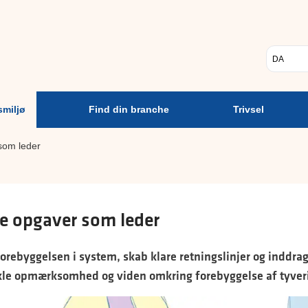
Psykisk
Find din
Trivsel
A
arbejdsmiljø
branche
Vælg sp
smiljø
Find din branche
Trivsel
som leder
e opgaver som leder
orebyggelsen i system, skab klare retningslinjer og inddrag
kle opmærksomhed og viden omkring forebyggelse af tyveri