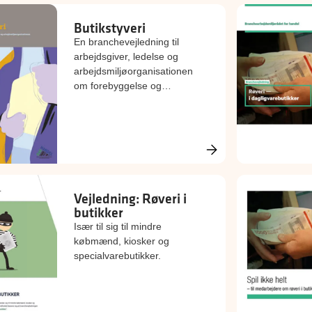
Butikstyveri
En branchevejledning til
arbejdsgiver, ledelse og
arbejdsmiljøorganisationen
om forebyggelse og
håndtering af butikstyveri.
Vejledning: Røveri i
butikker
Især til sig til mindre
købmænd, kiosker og
specialvarebutikker.