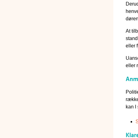
Derud
henve
døren,
At ti
stand
eller
Uanse
eller 
Anme
Politi
række
kan I 
S
Klar