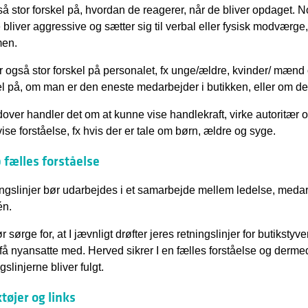
så stor forskel på, hvordan de reagerer, når de bliver opdaget. N
 bliver aggressive og sætter sig til verbal eller fysisk modværg
en.
r også stor forskel på personalet, fx unge/ældre, kvinder/ mænd 
el på, om man er den eneste medarbejder i butikken, eller om der e
over handler det om at kunne vise handlekraft, virke autoritær 
vise forståelse, fx hvis der er tale om børn, ældre og syge.
 fælles forståelse
ngslinjer bør udarbejdes i et samarbejde mellem ledelse, meda
én.
r sørge for, at I jævnligt drøfter jeres retningslinjer for butikst
t få nyansatte med. Herved sikrer I en fælles forståelse og dermed
gslinjerne bliver fulgt.
tøjer og links