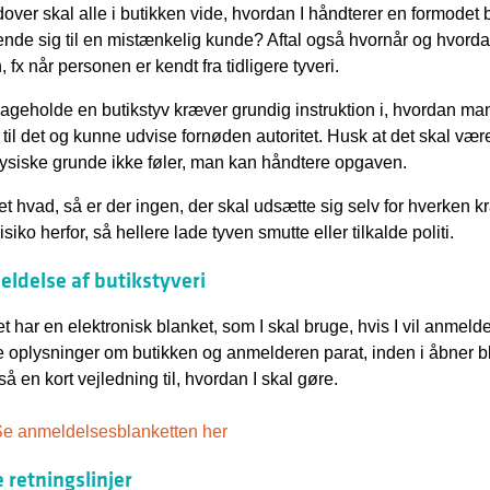
over skal alle i butikken vide, hvordan I håndterer en formodet
nde sig til en mistænkelig kunde? Aftal også hvornår og hvordan 
 fx når personen er kendt fra tidligere tyveri.
lbageholde en butikstyv kræver grundig instruktion i, hvordan man
 til det og kunne udvise fornøden autoritet. Husk at det skal være
 fysiske grunde ikke føler, man kan håndtere opgaven.
t hvad, så er der ingen, der skal udsætte sig selv for hverken kr
risiko herfor, så hellere lade tyven smutte eller tilkalde politi.
ldelse af butikstyveri
et har en elektronisk blanket, som I skal bruge, hvis I vil anmelde
 oplysninger om butikken og anmelderen parat, inden i åbner b
så en kort vejledning til, hvordan I skal gøre.
e anmeldelsesblanketten her
e retningslinjer