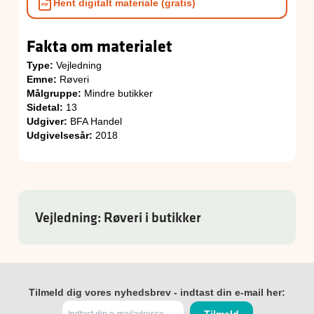
Hent digitalt materiale (gratis)
Fakta om materialet
Type:
Vejledning
Emne:
Røveri
Målgruppe:
Mindre butikker
Sidetal:
13
Udgiver:
BFA Handel
Udgivelsesår:
2018
Vejledning: Røveri i butikker
Tilmeld dig vores nyhedsbrev - indtast din e-mail her: