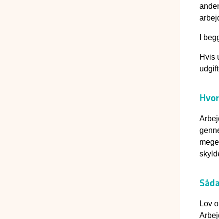
anden
arbej
I beg
Hvis 
udgift
Hvor
Arbej
genne
meget
skyld
Såda
Lov o
Arbej