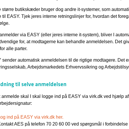
 større butikskæder bruger dog andre it-systemer, som automa
 til EASY. Tjek jeres interne retningslinjer for, hvordan det foreg
ølge.
 anmelder via EASY (eller jeres interne it-system), bliver I auto
dvendige for, at modtagerne kan behandle anmeldelsen. Det give
or alle parter.
sender automatisk anmeldelsen til de rigtige modtagere. Det e
kringsselskab, Arbejdsmarkedets Erhvervssikring og Arbejdstilsy
edning til selve anmeldelsen
t anmelde skal I skal logge ind på EASY via virk.dk ved hjælp 
bejdersignatur:
og ind på EASY via virk.dk her.
ontakt AES på telefon 70 20 60 00 ved spørgsmål i forbindels