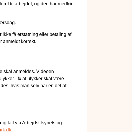
ret til arbejdet, og den har medført
værsdag.
kke få erstatning eller betaling af
er anmeldt korrekt.
ade skal anmeldes. Videoen
ykker - fx at ulykker skal være
ldes, hvis man selv har en del af
gitalt via Arbejdstilsynets og
irk.dk
.