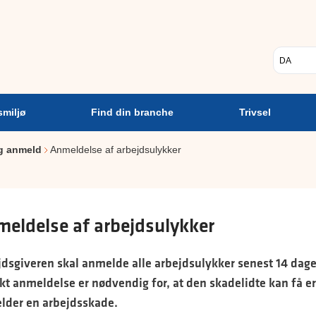
Psykisk
Find din
Trivsel
A
arbejdsmiljø
branche
Vælg sp
smiljø
Find din branche
Trivsel
og anmeld
Anmeldelse af arbejdsulykker
eldelse af arbejdsulykker
dsgiveren skal anmelde alle arbejdsulykker senest 14 dage
kt anmeldelse er nødvendig for, at den skadelidte kan få er
lder en arbejdsskade.