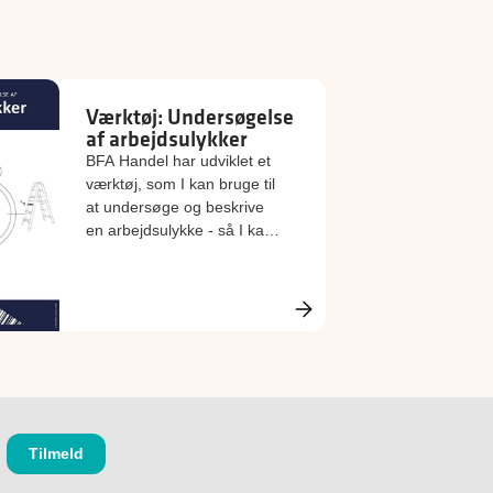
Værktøj: Undersøgelse
af arbejdsulykker
BFA Handel har udviklet et
værktøj, som I kan bruge til
at undersøge og beskrive
en arbejdsulykke - så I kan
lære af ulykken og
forebygge, at den sker igen.
Værktøjet samler også de
oplysninger, I skal bruge,
når I skal anmelde ulykken.