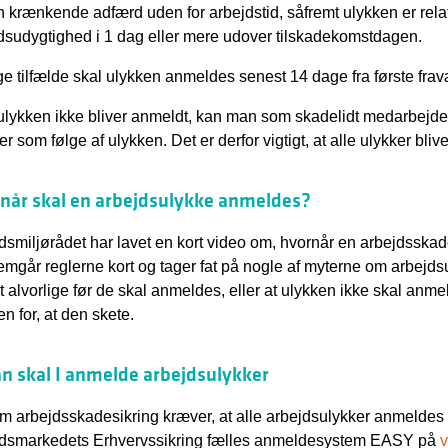
 krænkende adfærd uden for arbejdstid, såfremt ulykken er relate
dsudygtighed i 1 dag eller mere udover tilskadekomstdagen.
ge tilfælde skal ulykken anmeldes senest 14 dage fra første fra
ulykken ikke bliver anmeldt, kan man som skadelidt medarbejder i
er som følge af ulykken. Det er derfor vigtigt, at alle ulykker bliv
når skal en arbejdsulykke anmeldes?
dsmiljørådet har lavet en kort video om, hvornår en arbejdssk
mgår reglerne kort og tager fat på nogle af myterne om arbejdsul
 alvorlige før de skal anmeldes, eller at ulykken ikke skal anme
en for, at den skete.
n skal I anmelde arbejdsulykker
m arbejdsskadesikring kræver, at alle arbejdsulykker anmeldes di
dsmarkedets Erhvervssikring fælles anmeldesystem EASY på
v