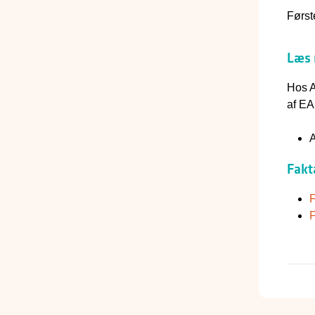
Først
Læs 
Hos A
af EA
A
Fakt
F
F