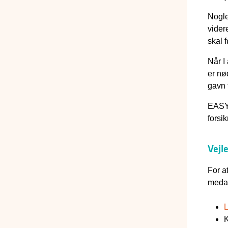
Nogle
videre
skal f
Når I
er nø
gavn f
EASY 
forsi
Vejl
For a
medar
L
K