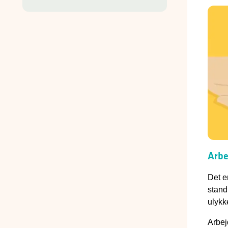
Arbe
Det e
stand
ulykk
Arbej