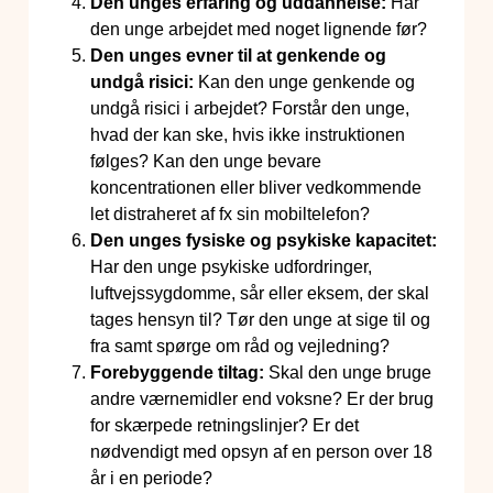
Den unges erfaring og uddannelse:
Har
den unge arbejdet med noget lignende før?
Den unges evner til at genkende og
undgå risici:
Kan den unge genkende og
undgå risici i arbejdet? Forstår den unge,
hvad der kan ske, hvis ikke instruktionen
følges? Kan den unge bevare
koncentrationen eller bliver vedkommende
let distraheret af fx sin mobiltelefon?
Den unges fysiske og psykiske kapacitet:
Har den unge psykiske udfordringer,
luftvejssygdomme, sår eller eksem, der skal
tages hensyn til? Tør den unge at sige til og
fra samt spørge om råd og vejledning?
Forebyggende tiltag:
Skal den unge bruge
andre værnemidler end voksne? Er der brug
for skærpede retningslinjer? Er det
nødvendigt med opsyn af en person over 18
år i en periode?