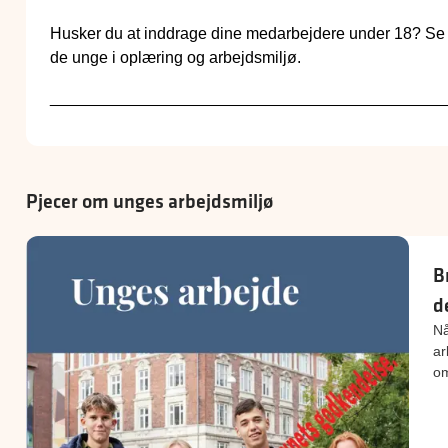
Husker du at inddrage dine medarbejdere under 18? Se tea
de unge i oplæring og arbejdsmiljø.
____________________________________________
Pjecer om unges arbejdsmiljø
B
d
Nå
ar
om