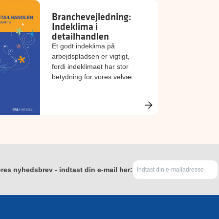
Branchevejledning:
Indeklima i
detailhandlen
Et godt indeklima på
arbejdspladsen er vigtigt,
fordi indeklimaet har stor
betydning for vores velvære
og trivsel samt lyst og evne
til at arbejde. Denne
branchevejledning fra BFA
Handel giver dig viden og
værktøjer til at sikre et godt
indeklima.
res nyhedsbrev - indtast din e-mail her: