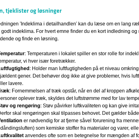
, tjeklister og løsninger
ledningen 'Indeklima i detailhandlen' kan du læse om en lang ræk
t godt indeklima. For hvert emne finder du en kort indledning og r
ldende og finde en løsning.
Temperatur
: Temperaturen i lokalet spiller en stor rolle for indek
emperatur, vi hver især foretrækker.
uftfugtighed
: Holder man luftfugtigheden på et niveau omkring 
jældent gener. Det behøver dog ikke at give problemer, hvis luft
ller lavere.
Træk
: Fornemmelsen af træk opstår, når en del af kroppen afkø
ersoner oplever træk, skyldes det luftstrømme med for lav tempe
Støv og rengøring
: Støv påvirker luftkvaliteten og kan give irri
erfor skal rengøringen skal tilpasses behovet. Det gælder bå
entilation
er nødvendig for at fjerne såvel forurening fra mennes
dåndingsluften) som kemiske stoffer fra materialer og varer, elle
uftkvalitet
anvendes ofte som en betegnelse for mængden af foru