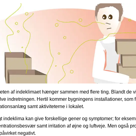
teten af indeklimaet hænger sammen med flere ting. Blandt de v
lve indretningen. Hertil kommer bygningens installationer, som
lationsanlæg samt aktiviteterne i lokalet.
gt indeklima kan give forskellige gener og symptomer; for ekse
ntrationsbesvær samt irritation af øjne og luftveje. Men også pr
påvirket negativt.