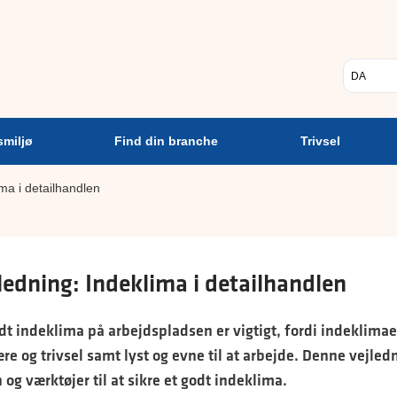
Psykisk
Find din
Trivsel
A
arbejdsmiljø
branche
Vælg sp
smiljø
Find din branche
Trivsel
ima i detailhandlen
ledning: Indeklima i detailhandlen
dt indeklima på arbejdspladsen er vigtigt, fordi indeklimae
re og trivsel samt lyst og evne til at arbejde. Denne vejled
 og værktøjer til at sikre et godt indeklima.