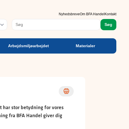
rbejdsmiljøarbejdet
Materialer
Nyhedsbreve
Om BFA Handel
Kontakt
rog
Søg
Arbejdsmiljøarbejdet
Materialer
t har stor betydning for vores
ning fra BFA Handel giver dig