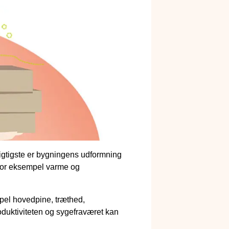
igtigste er bygningens udformning
 for eksempel varme og
mpel hovedpine, træthed,
oduktiviteten og sygefraværet kan