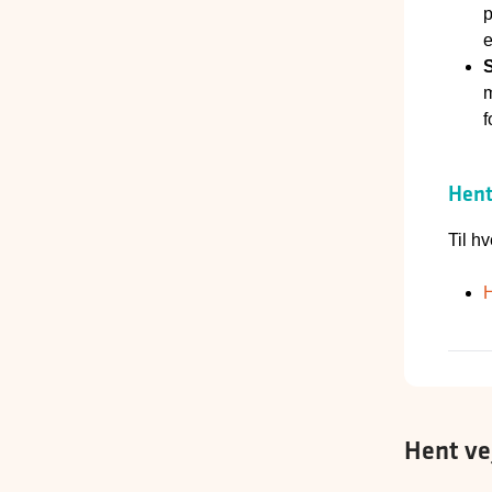
p
e
S
m
f
Hent
Til h
H
Hent ve