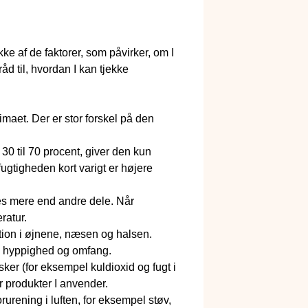
ke af de faktorer, som påvirker, om I
åd til, hvordan I kan tjekke
limaet. Der er stor forskel på den
30 til 70 procent, giver den kun
fugtigheden kort varigt er højere
les mere end andre dele. Når
ratur.
tation i øjnene, næsen og halsen.
de hyppighed og omfang.
ker (for eksempel kuldioxid og fugt i
r produkter I anvender.
rening i luften, for eksempel støv,