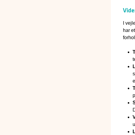
Viden
I vej
har e
forho
t
L
s
e
p
D
V
u
L