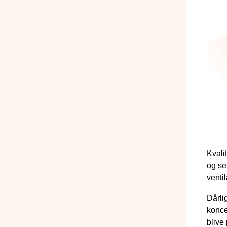
Kvali
og se
venti
Dårli
konce
blive 