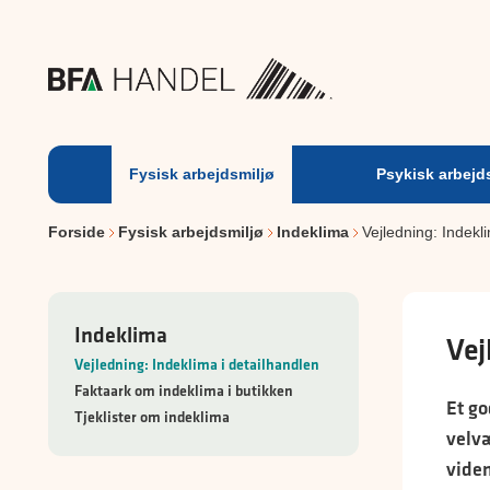
Fysisk
arbejdsmiljø
Fysisk arbejdsmiljø
Psykisk arbejd
Forside
Fysisk arbejdsmiljø
Indeklima
Vejledning: Indekl
Indeklima
Vej
Vejledning: Indeklima i detailhandlen
Faktaark om indeklima i butikken
Et go
Tjeklister om indeklima
velvæ
viden