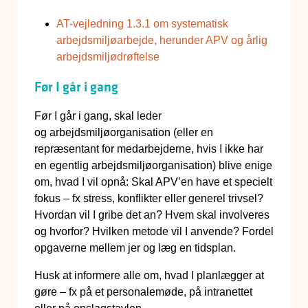
AT-vejledning 1.3.1 om systematisk
arbejdsmiljøarbejde, herunder APV og årlig
arbejdsmiljødrøftelse
Før I går i gang
Før I går i gang, skal leder
og arbejdsmiljøorganisation (eller en
repræsentant for medarbejderne, hvis I ikke har
en egentlig arbejdsmiljøorganisation) blive enige
om, hvad I vil opnå: Skal APV’en have et specielt
fokus – fx stress, konflikter eller generel trivsel?
Hvordan vil I gribe det an? Hvem skal involveres
og hvorfor? Hvilken metode vil I anvende? Fordel
opgaverne mellem jer og læg en tidsplan.
Husk at informere alle om, hvad I planlægger at
gøre – fx på et personalemøde, på intranettet