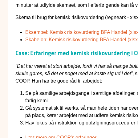
minutter at udfylde skemaet, som I efterfølgende kan få vu
Skema til brug for kemisk risikovurdering (regneark - xlsx
Eksempel: Kemisk risikovurdering BFA Handel (xlsx
Skabelon: Kemisk risikovurdering BFA Handel (xlsx
Case: Erfaringer med kemisk risikovurdering i 
”Det har været et stort arbejde, fordi vi har så mange buti
skulle gøres, så det er noget med at kaste sig ud i det”
, 
COOP. Hun har tre gode råd til arbejdet:
Se på samtlige arbejdsgange i samtlige afdelinger, så
farlig kemi.
Gå systematisk til værks, så man hele tiden har overb
på plads, kører arbejdet med at udføre kemisk risikov
Hav fokus på instruktion og opfølgningsprocedurer fo
Læs mere om COOP's erfaringer