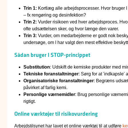
Trin 1:
Kortlæg alle arbejdsprocesser. Hvor bruger I 
– fx rengøring og desinfektion?
Trin 2:
Vurder risikoen ved hver arbejdsproces. Hvor 
ofte udsættelsen sker, og hvor længe den varer.
Trin 3:
Vurder, om medarbejderne er godt nok beskytte
undersøge, om I har valgt den mest effektive beskytt
Sådan bruger I STOP-princippet
Substitution
: Udskift de kemiske produkter med mi
Tekniske foranstaltninger
: Sørg for at 'indkapsle
Organisatoriske foranstaltninger
: Begræns udsætt
påvirket af farlig kemi.
Personlige værnemidler
: Brug personlige værnemi
rigtigt.
Online værktøjer til risikovurdering
Arbejdstilsynet har lavet et online værktøj til at udføre
ke