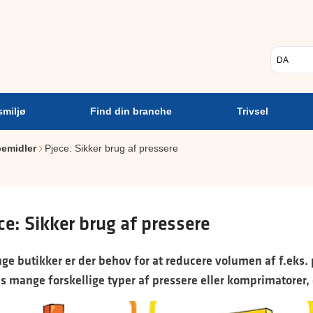
Psykisk
Find din
Trivsel
A
arbejdsmiljø
branche
Vælg sp
smiljø
Find din branche
Trivsel
pemidler
Pjece: Sikker brug af pressere
ce: Sikker brug af pressere
ge butikker er der behov for at reducere volumen af f.eks. 
s mange forskellige typer af pressere eller komprimatorer, 