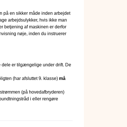
en på en sikker måde inden arbejdet
age arbejdsulykker, hvis ikke man
r betjening af maskinen er derfor
visning nøje, inden du instruerer
dele er tilgængelige under drift. De
igten (har afsluttet 9. klasse)
må
r strømmen (på hovedafbryderen)
undtningstråd i eller rengøre