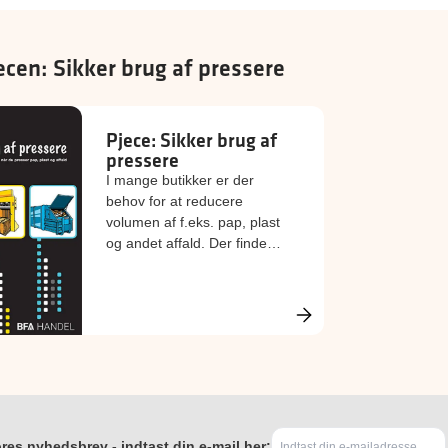
ecen: Sikker brug af pressere
Pjece: Sikker brug af
pressere
I mange butikker er der
behov for at reducere
volumen af f.eks. pap, plast
og andet affald. Der findes
mange forskellige typer af
pressere eller
komprimatorer, der kan
bruges hertil. Denne pjece
giver en generel vejledning i
forhold til sikkerhed omkring
brug af alle typer af
pressere.
res nyhedsbrev - indtast din e-mail her: