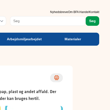
rbejdsmiljøarbejdet
Materialer
Nyhedsbreve
Om BFA Handel
Kontakt
rog
Søg
Arbejdsmiljøarbejdet
Materialer
pap, plast og andet affald. Der
der kan bruges hertil.