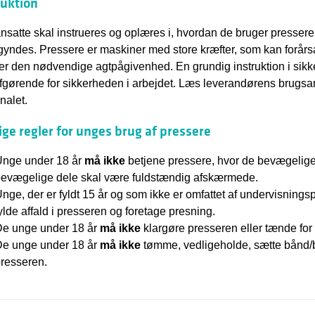
ruktion
ansatte skal instrueres og oplæres i, hvordan de bruger presser
yndes. Pressere er maskiner med store kræfter, som kan forårs
er den nødvendige agtpågivenhed. En grundig instruktion i sikke
afgørende for sikkerheden i arbejdet. Læs leverandørens brugsan
nalet.
ige regler for unges brug af pressere
nge under 18 år
må ikke
betjene pressere, hvor de bevægelige 
evægelige dele skal være fuldstændig afskærmede.
nge, der er fyldt 15 år og som ikke er omfattet af undervisningspl
ylde affald i presseren og foretage presning.
e unge under 18 år
må ikke
klargøre presseren eller tænde fo
e unge under 18 år
må ikke
tømme, vedligeholde, sætte bånd/b
resseren.