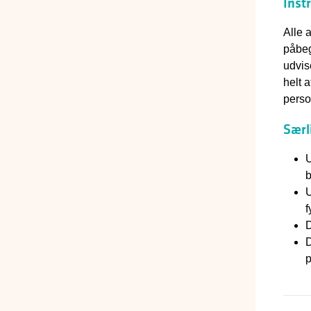
Inst
Alle 
påbeg
udvis
helt 
perso
Særl
U
b
U
f
D
D
p