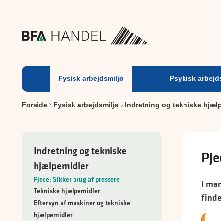
Fysisk
arbejdsmiljø
Fysisk arbejdsmiljø
Psykisk arbejd
Forside
Fysisk arbejdsmiljø
Indretning og tekniske hjæl
Indretning og tekniske
Pje
hjælpemidler
Pjece: Sikker brug af pressere
I man
Tekniske hjælpemidler
finde
Eftersyn af maskiner og tekniske
hjælpemidler