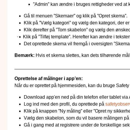
”Admin” kan ændre i bruges rettigheder ved at k
Gå til menuen ”Skemaer” og klik på ”Opret skema”.
Klik på ”Vælg kategori” og vælg den kategori, der er
Klik derefter på ”Tom skabelon” og vælg den ønske
·
Klik på ”Tilføj template”. Herefter kan ændre i teksten,
Det oprettede skema vil fremgå i oversigten ”Skema
Bemærk:
Hvis et skema slettes, kan dets tilhørende må
____________________________________________
Oprettelse af målinger i app’en:
Når du er oprettet på hjemmesiden, kan du bruge Safety O
Download app'en ned på din telefon eller tablet via 
Log ind med den profil, du oprettede på
safetyobser
Klik på knappen ”Ny måling” eller ”Opret ny sikkerh
Vælg den skabelon, som du vil basere målingen på 
Gå i gang med at registrere under de forskellige sekt