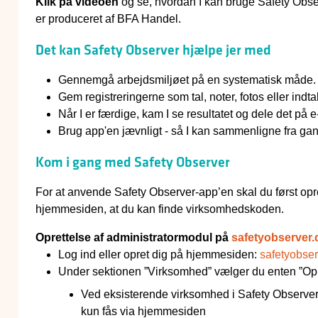
Klik på videoen
og se, hvordan I kan bruge Safety Obser
er produceret af BFA Handel.
Det kan Safety Observer hjælpe jer med
Gennemgå arbejdsmiljøet på en systematisk måde. B
Gem registreringerne som tal, noter, fotos eller indta
Når I er færdige, kam I se resultatet og dele det på 
Brug app'en jævnligt - så I kan sammenligne fra gang
Kom i gang med Safety Observer
For at anvende Safety Observer-app’en skal du først o
hjemmesiden, at du kan finde virksomhedskoden.
Oprettelse af administratormodul på
safetyobserver.
Log ind eller opret dig på hjemmesiden:
safetyobser
Under sektionen ”Virksomhed” vælger du enten ”Opret
Ved eksisterende virksomhed i Safety Observer 
kun fås via hjemmesiden