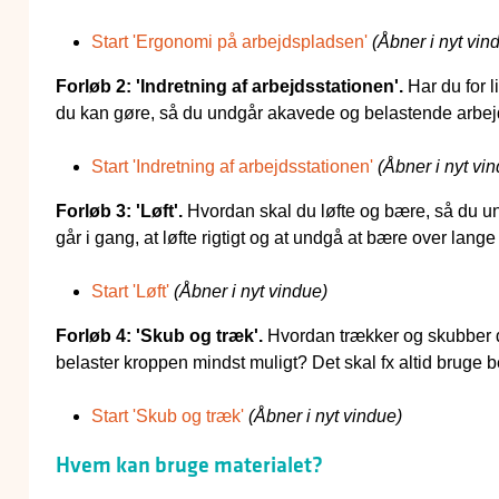
Start 'Ergonomi på arbejdspladsen'
(Åbner i nyt vin
Forløb 2: 'Indretning af arbejdsstationen'.
Har du for l
du kan gøre, så du undgår akavede og belastende arbejds
Start 'Indretning af arbejdsstationen'
(Åbner i nyt vi
Forløb 3: 'Løft'.
Hvordan skal du løfte og bære, så du un
går i gang, at løfte rigtigt og at undgå at bære over lange
Start 'Løft'
(Åbner i nyt vindue)
Forløb 4: 'Skub og træk'.
Hvordan trækker og skubber d
belaster kroppen mindst muligt? Det skal fx altid bruge b
Start 'Skub og træk'
(Åbner i nyt vindue)
Hvem kan bruge materialet?